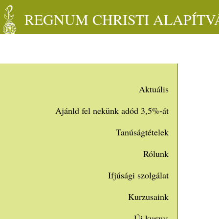
REGNUM CHRISTI ALAPÍT
Aktuális
Ajánld fel nekünk adód 3,5%-át
Tanúságtételek
Rólunk
Ifjúsági szolgálat
Kurzusaink
Új kurzus