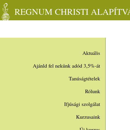
REGNUM CHRISTI ALAPÍT
Aktuális
Ajánld fel nekünk adód 3,5%-át
Tanúságtételek
Rólunk
Ifjúsági szolgálat
Kurzusaink
Új kurzus